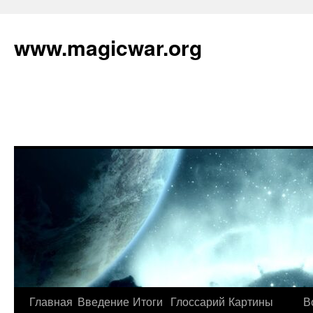
www.magicwar.org
Главная
Введение
Итоги
Глоссарий
Картины
В