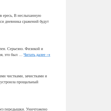
т
и
я
к в ересь, В неслыханную
,
иси дневника сражений будут
п
о
с
л
е
д
о
лен. Серьезно. Физикой и
в
ня, это был …
Читать далее
→
а
в
ш
и
е
ми чистками, зачистками и
п
е устроила прощальный
о
с
л
е
2
4
 без передышки. Уничтожено
.