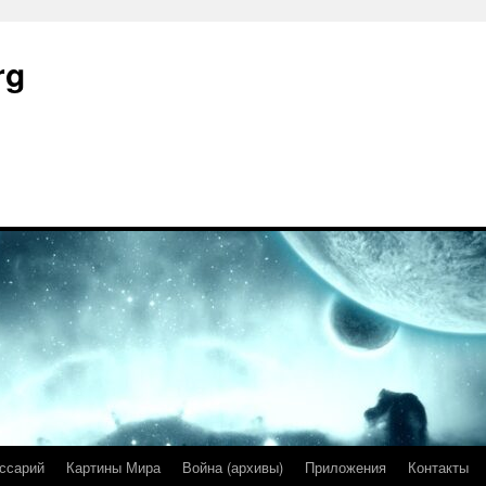
rg
ссарий
Картины Мира
Война (архивы)
Приложения
Контакты