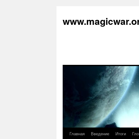
www.magicwar.o
Главная
Введение
Итоги
Гло