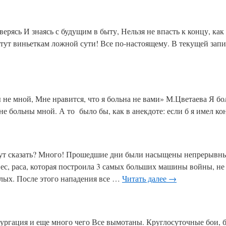
 уверясь И знаясь с будущим в быту, Нельзя не впасть к концу, ка
 тут виньеткам ложной сути! Все по-настоящему. В текущей зап
 не мной, Мне нравится, что я больна не вами» М.Цветаева Я бо
не больны мной. А то было бы, как в анекдоте: если б я имел ко
 тут сказать? Много! Прошедшие дни были насыщены непрерывны
вес, раса, которая построила 3 самых больших машины войны, н
глых. После этого нападения все …
Читать далее
→
пургация и еще много чего Все вымотаны. Круглосуточные бои,