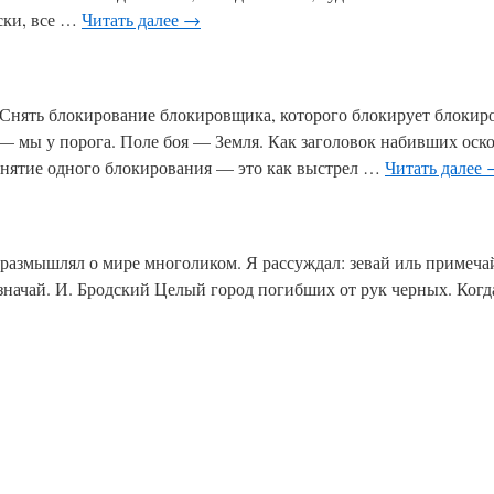
ски, все …
Читать далее
→
 Снять блокирование блокировщика, которого блокирует блокир
 — мы у порога. Поле боя — Земля. Как заголовок набивших оск
Снятие одного блокирования — это как выстрел …
Читать далее
и размышлял о мире многоликом. Я рассуждал: зевай иль примечай
взначай. И. Бродский Целый город погибших от рук черных. Когд