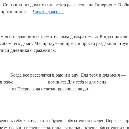
 Союзники из других гиперсфер расселены на Гиперионе. В обще
, противник и …
Читать далее
→
 мол и падали вниз стремительным домкратом…» Когда противн
собом, его давят. Мы придумали пресс и просто раздавили струк
писи дневника о сражениях.
огда все расселятся в раю и в аду, Для тебя и для
ения немножко помните: Для тебя и для меня. 
трограда исчезли крас
ведешь себя как еда, то ты будешь обязательно съеден Перефраз
безмозглый и ведешь себя, нападая на нас, будешь обязательно о