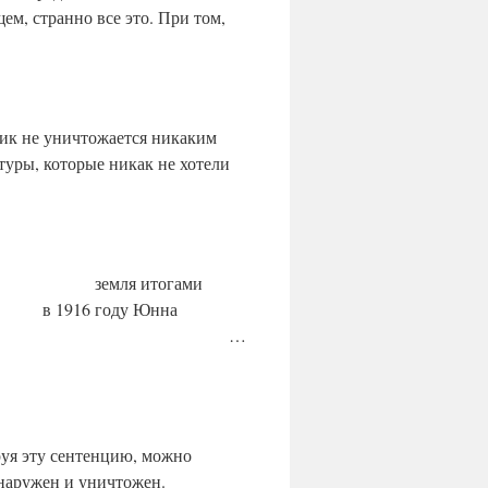
м, странно все это. При том,
0
8
.
2
0
2
2
ик не уничтожается никаким
К
туры, которые никак не хотели
а
к
о
б
е
с
 меня — земля итогами
п
в 1916 году Юнна
е
ч
ивые люди. …
и
в
а
е
т
с
ируя эту сентенцию, можно
я
бнаружен и уничтожен.
к