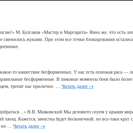
игаю!» М. Булгаков «Мастер и Маргарита» Явно же, что есть ло
е сменились жуками. При этом все точки блокирования остались 
дневнике.
какое-то нашествие бесформенных. У нас есть похожая раса — л
правильные бесформенные. В пиковые моменты боев было более 
бщем, трепят нас прилично. …
Читать далее
→
одобраться…» В.В. Маяковский Мы деловито снуем у крыши мира
й хвощ. Кажется, зачистка будет бесконечной, но все-таки круг 
, но …
Читать далее
→