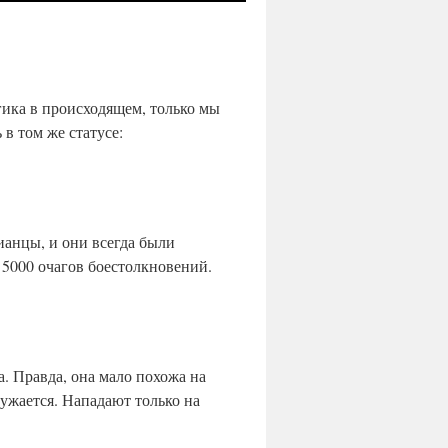
гика в происходящем, только мы
С
в том же статусе:
в
е
ж
и
е
з
ианцы, и они всегда были
а
п
5000 очагов боестолкновений.
и
с
и
В
с
е
. Правда, она мало похожа на
с
сужается. Нападают только на
о
б
ы