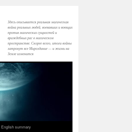
Здесь описывается реальная магическая
война реальных людей, воевавших и воющих
против магических сущностей и
враждебных рас в магическом
пространстве. Скорее всего, итоги войны
затронут все Мироздание — и жизнь на
Земле изменится
English summary