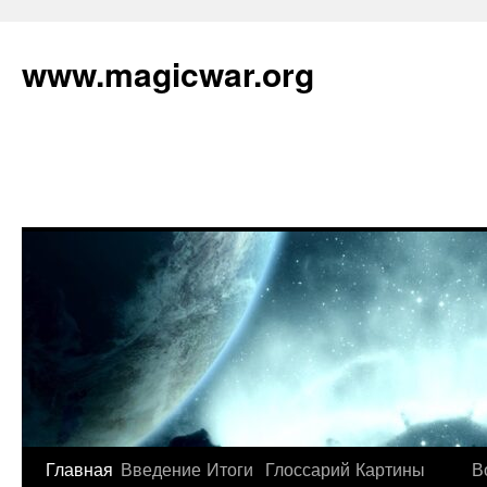
www.magicwar.org
Главная
Введение
Итоги
Глоссарий
Картины
В