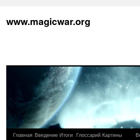
www.magicwar.org
Главная
Введение
Итоги
Глоссарий
Картины
В