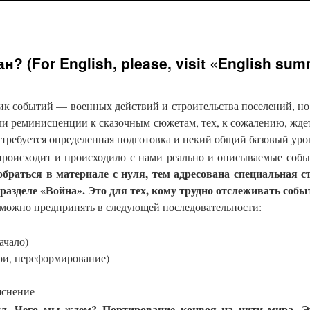
н? (For English, please, visit «English su
ик событий — военных действий и строительства поселений, н
ли реминисценции к сказочным сюжетам, тех, к сожалению, ждет
, требуется определенная подготовка и некий общий базовый уро
происходит и происходило с нами реально и описываемые собы
обраться в материале с нуля, тем адресована специальная с
разделе «Война». Это для тех, кому трудно отслеживать собы
можно предпринять в следующей последовательности:
ачало)
Бои, переформирование)
яснение
ил. Чего мы ждем? Портирование конвоя на нити мира. Э