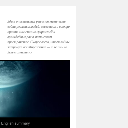
Здесь описывается реальная магическая
война реальных людей, воевавших и воющих
против магических сущностей и
враждебных рас в магическом
пространстве. Скорее всего, итоги войны
затронут все Мироздание — и жизнь на
Земле изменится
English summary