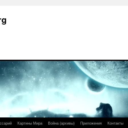
rg
ссарий
Картины Мира
Война (архивы)
Приложения
Контакты