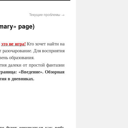
Текущие проблемы
→
mmary» page)
С
в
это не игра!
о
Кто хочет найти на
е
ж
 разочарование. Для восприятия
и
вень образования.
е
тия далеки от простой фантазии
з
а
траница: «Введение». Обзорная
п
тия в дневниках.
и
с
и
В
с
е
с
о
б
ы
то будет ощущаться как рябь