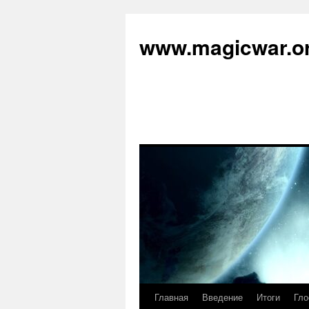
www.magicwar.o
Главная
Введение
Итоги
Гло