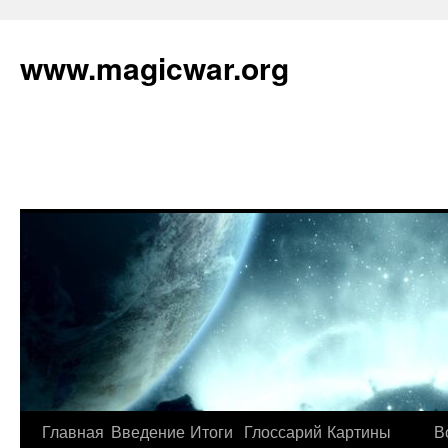
www.magicwar.org
Главная
Введение
Итоги
Глоссарий
Картины
В