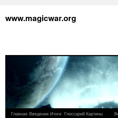
www.magicwar.org
Главная
Введение
Итоги
Глоссарий
Картины
В