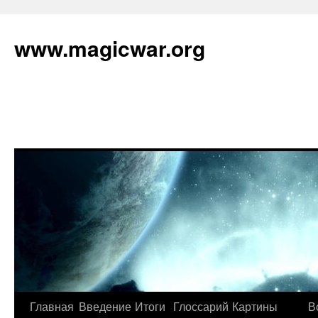
www.magicwar.org
Главная
Введение
Итоги
Глоссарий
Картины
В