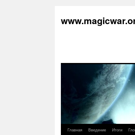
www.magicwar.o
Главная
Введение
Итоги
Гло