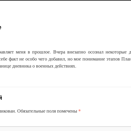
е
равляет меня в прошлое. Вчера внезапно осознал некоторые 
себе факт не особо чего добавил, но мое понимание этапов Пла
анице дневника о военных действиях.
й
*
ликован.
Обязательные поля помечены