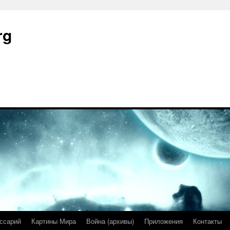
rg
ссарий
Картины Мира
Война (архивы)
Приложения
Контакты