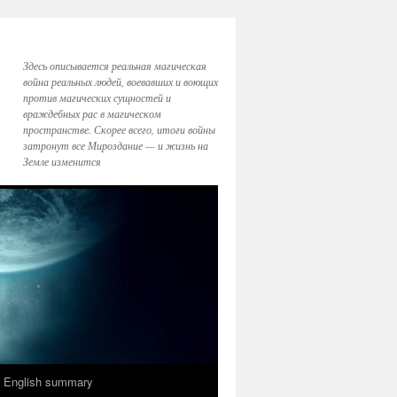
Здесь описывается реальная магическая
война реальных людей, воевавших и воющих
против магических сущностей и
враждебных рас в магическом
пространстве. Скорее всего, итоги войны
затронут все Мироздание — и жизнь на
Земле изменится
English summary