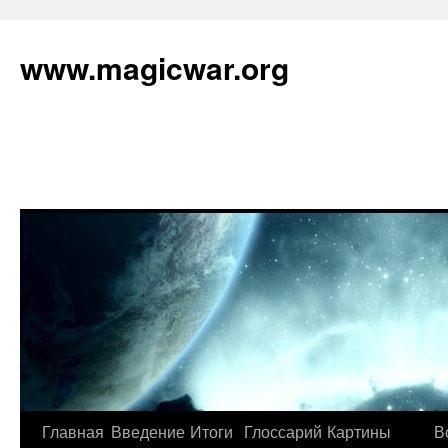
www.magicwar.org
Главная
Введение
Итоги
Глоссарий
Картины
В