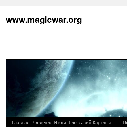
www.magicwar.org
Главная
Введение
Итоги
Глоссарий
Картины
В